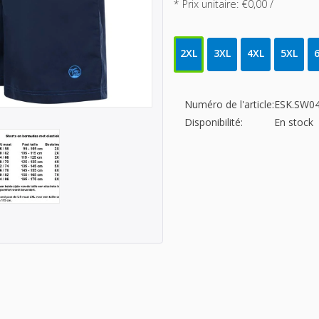
* Prix unitaire: €0,00 /
2XL
3XL
4XL
5XL
Numéro de l'article:
ESK.SW04
Disponibilité:
En stock