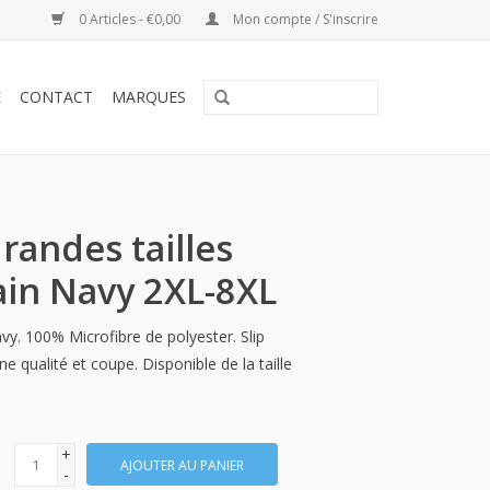
0 Articles - €0,00
Mon compte / S'inscrire
E
CONTACT
MARQUES
randes tailles
ain Navy 2XL-8XL
avy. 100% Microfibre de polyester. Slip
ne qualité et coupe. Disponible de la taille
+
AJOUTER AU PANIER
-