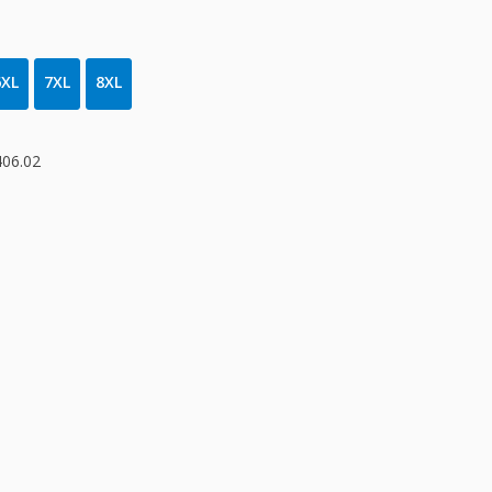
6XL
7XL
8XL
06.02