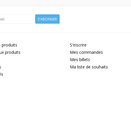
S'ABONNER
 produits
S'inscrire
x produits
Mes commandes
Mes billets
s
Ma liste de souhaits
és