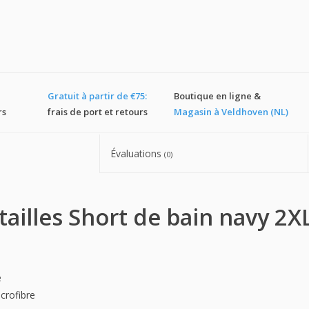
Gratuit à partir de €75:
Boutique en ligne &
rs
frais de port et retours
Magasin à Veldhoven (NL)
Évaluations
(0)
ailles Short de bain navy 2X
e
crofibre