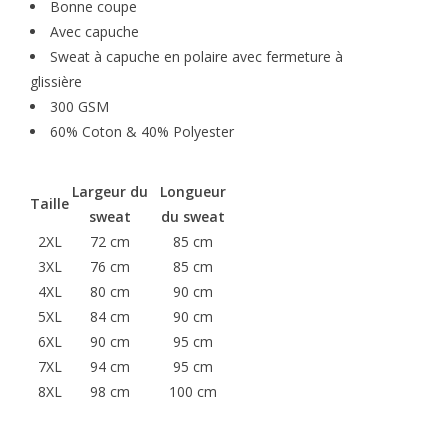
Bonne coupe
Avec capuche
Sweat à capuche en polaire avec fermeture à
glissière
300 GSM
60% Coton & 40% Polyester
Largeur du
Longueur
Taille
sweat
du sweat
2XL
72 cm
85 cm
3XL
76 cm
85 cm
4XL
80 cm
90 cm
5XL
84 cm
90 cm
6XL
90 cm
95 cm
7XL
94 cm
95 cm
8XL
98 cm
100 cm