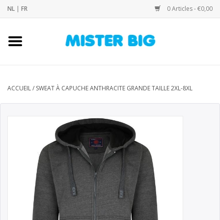
NL
|
FR
0 Articles - €0,00
Accueil
Collection
ACCUEIL
/
SWEAT À CAPUCHE ANTHRACITE GRANDE TAILLE 2XL-8XL
Notre Boutique
Contact
Marques