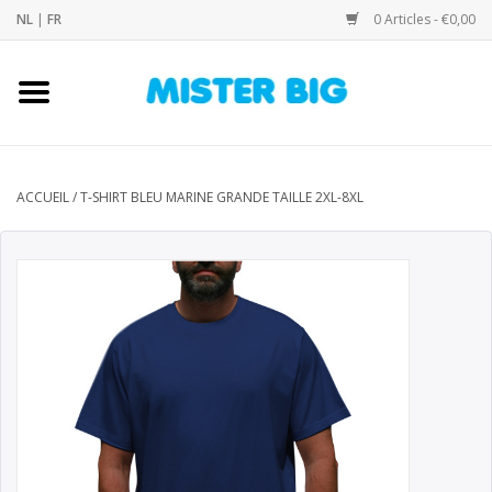
NL
|
FR
0 Articles - €0,00
Accueil
Collection
ACCUEIL
/
T-SHIRT BLEU MARINE GRANDE TAILLE 2XL-8XL
Notre Boutique
Contact
Marques