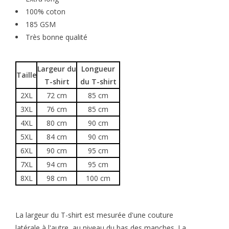
100% coton
185 GSM
Très bonne qualité
Largeur du
Longueur
Taille
T-shirt
du T-shirt
2XL
72 cm
85 cm
3XL
76 cm
85 cm
4XL
80 cm
90 cm
5XL
84 cm
90 cm
6XL
90 cm
95 cm
7XL
94 cm
95 cm
8XL
98 cm
100 cm
La largeur du T-shirt est mesurée d'une couture
latérale à l'autre, au niveau du bas des manches. La