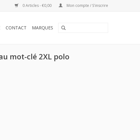
0 Articles - €0,00
Mon compte / S'inscrire
E
CONTACT
MARQUES
 au mot-clé 2XL polo