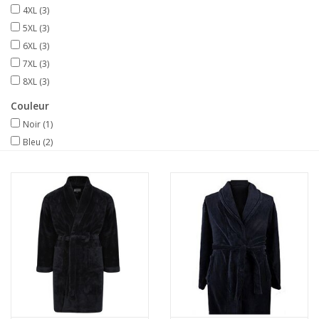
4XL
(3)
5XL
(3)
6XL
(3)
7XL
(3)
8XL
(3)
Couleur
Noir
(1)
Bleu
(2)