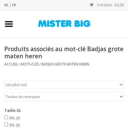
NL
|
FR
0 Articles - €0,00
Accueil
Collection
Produits associés au mot-clé Badjas grote
maten heren
Notre Boutique
ACCUEIL
/
MOTS-CLÉS
/
BADJAS GROTE MATEN HEREN
Contact
Marques
Taille XL
2XL
(3)
3XL
(3)