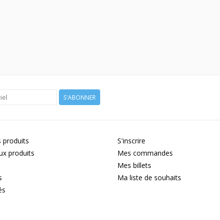
S'ABONNER
 produits
S'inscrire
x produits
Mes commandes
Mes billets
s
Ma liste de souhaits
és