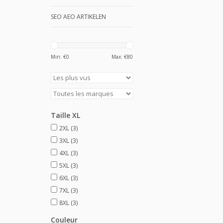
SEO AEO ARTIKELEN
Min: €
0
Max: €
80
Taille XL
2XL
(3)
3XL
(3)
4XL
(3)
5XL
(3)
6XL
(3)
7XL
(3)
8XL
(3)
Couleur