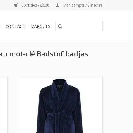
0 Articles - €0,00
Mon compte / S'inscrire
E
CONTACT
MARQUES
 au mot-clé Badstof badjas