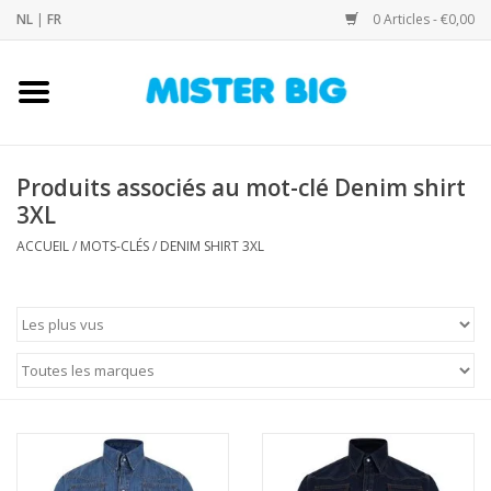
NL
|
FR
0 Articles - €0,00
Accueil
Collection
Produits associés au mot-clé Denim shirt
3XL
Notre Boutique
ACCUEIL
/
MOTS-CLÉS
/
DENIM SHIRT 3XL
Contact
Marques