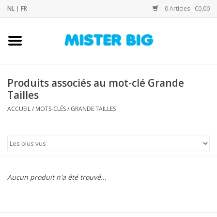
NL
|
FR
0 Articles - €0,00
Accueil
Collection
Produits associés au mot-clé Grande
Tailles
Notre Boutique
ACCUEIL
/
MOTS-CLÉS
/
GRANDE TAILLES
Contact
Marques
Aucun produit n'a été trouvé...