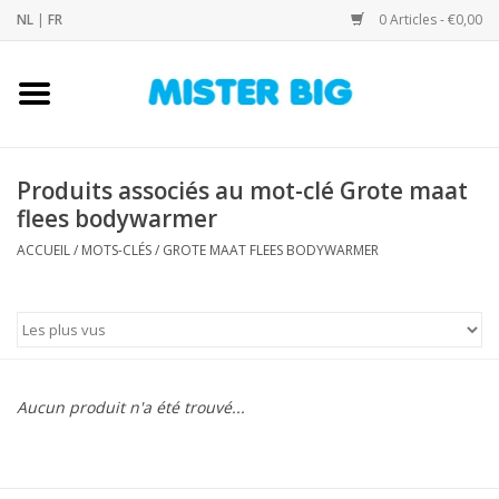
NL
|
FR
0 Articles - €0,00
Accueil
Collection
Produits associés au mot-clé Grote maat
flees bodywarmer
Notre Boutique
ACCUEIL
/
MOTS-CLÉS
/
GROTE MAAT FLEES BODYWARMER
Contact
Marques
Aucun produit n'a été trouvé...