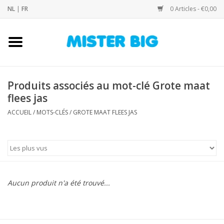
NL
|
FR
0 Articles - €0,00
Accueil
Collection
Produits associés au mot-clé Grote maat
flees jas
Notre Boutique
ACCUEIL
/
MOTS-CLÉS
/
GROTE MAAT FLEES JAS
Contact
Marques
Aucun produit n'a été trouvé...