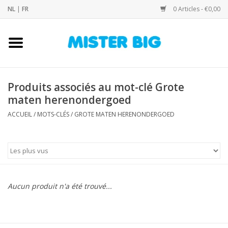
NL
|
FR
0 Articles - €0,00
Accueil
Collection
Produits associés au mot-clé Grote
maten herenondergoed
Notre Boutique
ACCUEIL
/
MOTS-CLÉS
/
GROTE MATEN HERENONDERGOED
Contact
Marques
Aucun produit n'a été trouvé...