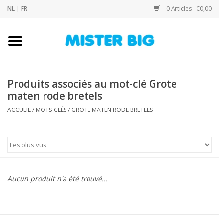
NL
|
FR
0 Articles - €0,00
Accueil
Collection
Produits associés au mot-clé Grote
maten rode bretels
Notre Boutique
ACCUEIL
/
MOTS-CLÉS
/
GROTE MATEN RODE BRETELS
Contact
Marques
Aucun produit n'a été trouvé...