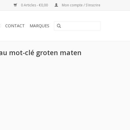
0 Articles - €0,00
Mon compte / S'inscrire
E
CONTACT
MARQUES
 au mot-clé groten maten