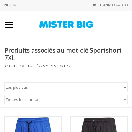
NL
|
FR
0 Articles - €0,00
Accueil
Collection
Produits associés au mot-clé Sportshort
7XL
Notre Boutique
ACCUEIL
/
MOTS-CLÉS
/
SPORTSHORT 7XL
Contact
Marques