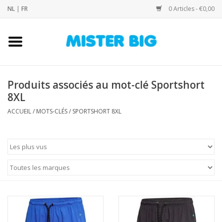
NL
|
FR
0 Articles - €0,00
Accueil
Collection
Produits associés au mot-clé Sportshort
8XL
Notre Boutique
ACCUEIL
/
MOTS-CLÉS
/
SPORTSHORT 8XL
Contact
Marques