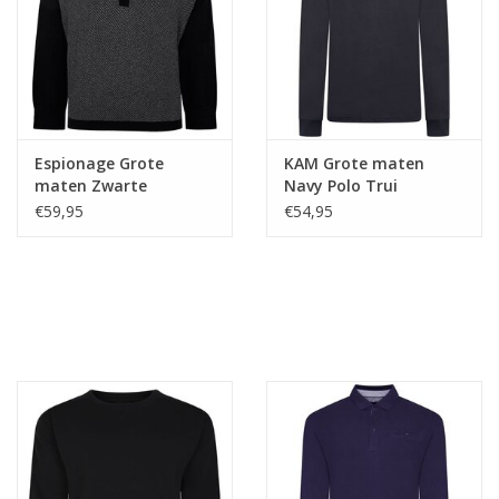
Espionage Grote
KAM Grote maten
maten Zwarte
Navy Polo Trui
Gebreide polo
€59,95
€54,95