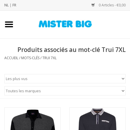
NL
|
FR
0 Articles - €0,00
Accueil
Collection
Produits associés au mot-clé Trui 7XL
ACCUEIL
/
MOTS-CLÉS
/
TRUI 7XL
Notre Boutique
Contact
Marques