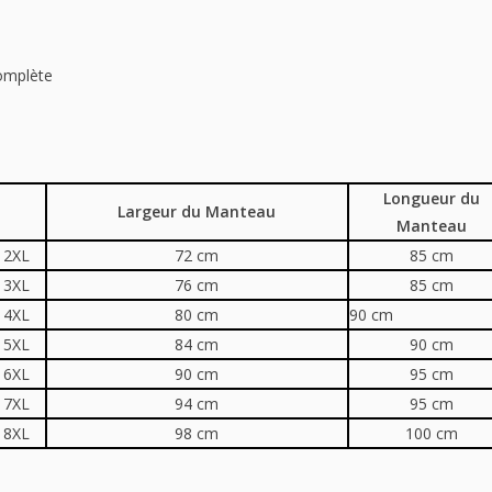
omplète
Longueur du
Largeur du Manteau
Manteau
 2XL
72 cm
85 cm
 3XL
76 cm
85 cm
 4XL
80 cm
90 cm
 5XL
84 cm
90 cm
 6XL
90 cm
95 cm
 7XL
94 cm
95 cm
 8XL
98 cm
100 cm