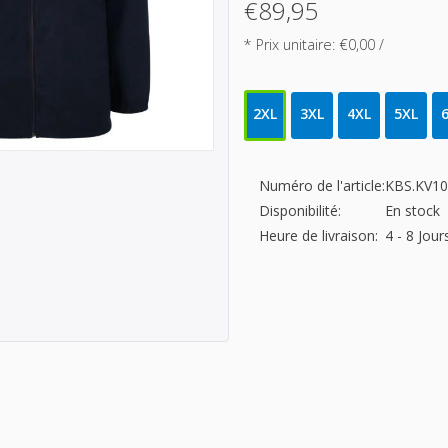
€89,95
* Prix unitaire: €0,00 /
2XL
3XL
4XL
5XL
Numéro de l'article:
KBS.KV10
Disponibilité:
En stock
Heure de livraison:
4 - 8 Jou