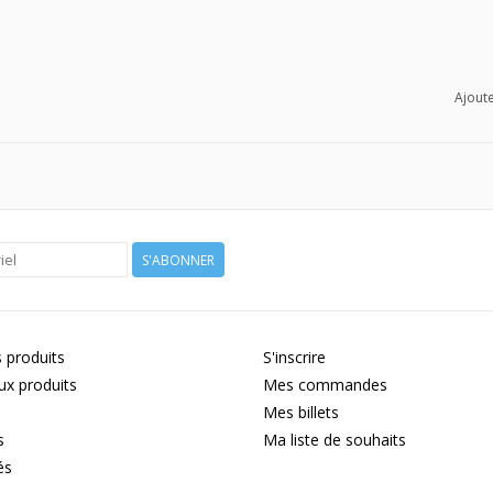
Ajoute
S'ABONNER
 produits
S'inscrire
x produits
Mes commandes
Mes billets
s
Ma liste de souhaits
és