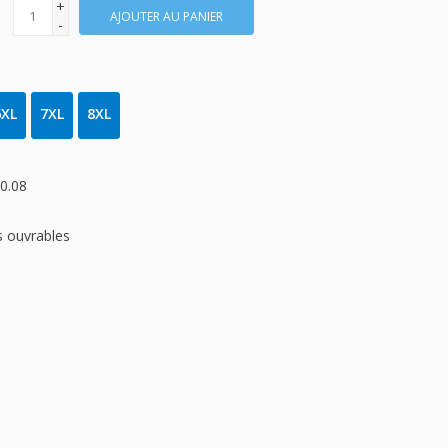
+
AJOUTER AU PANIER
-
6XL
7XL
8XL
0.08
rs ouvrables