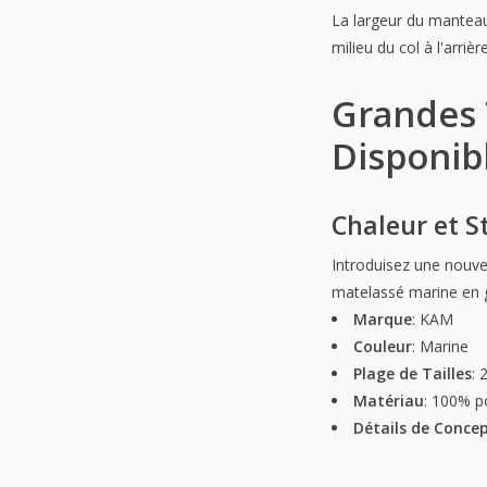
La largeur du manteau
milieu du col à l'arri
Grandes 
Disponib
Chaleur et S
Introduisez une nouve
matelassé marine en gr
Marque
: KAM
Couleur
: Marine
Plage de Tailles
: 
Matériau
: 100% po
Détails de Conce