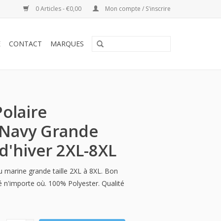
0 Articles - €0,00
Mon compte / S'inscrire
E
CONTACT
MARQUES
olaire
 Navy Grande
 d'hiver 2XL-8XL
u marine grande taille 2XL à 8XL. Bon
é n'importe où. 100% Polyester. Qualité